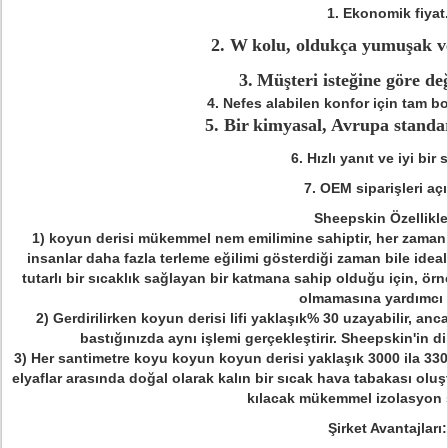
1. Ekonomik fiyat
2. W
kolu, oldukça yumuşak ve 
3.
Müşteri isteğine göre deği
4. Nefes alabilen konfor için tam bo
5. Bir
kimyasal, Avrupa standa
6. Hızlı yanıt ve iyi bir 
7. OEM siparişleri açı
Sheepskin Özellikle
1) koyun derisi mükemmel nem emilimine sahiptir, her zaman t
insanlar daha fazla terleme eğilimi gösterdiği zaman bile ideald
tutarlı bir sıcaklık sağlayan bir katmana sahip olduğu için, örn
olmamasına yardımcı 
2) Gerdirilirken koyun derisi lifi yaklaşık% 30 uzayabilir, an
bastığınızda aynı işlemi gerçekleştirir. Sheepskin'in dikk
3)
Her santimetre koyu koyun koyun derisi yaklaşık 3000 ila 3300 l
elyaflar arasında doğal olarak kalın bir sıcak hava tabakası oluşt
kılacak mükemmel izolasyon s
Şirket Avantajları: