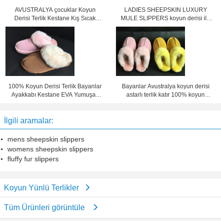
AVUSTRALYA çocuklar Koyun
LADIES SHEEPSKIN LUXURY
Derisi Terlik Kestane Kış Sıcak
MULE SLIPPERS koyun derisi ile
Kapalı Ayakkabı
lamsbwool astarlı terlik katır
100% Koyun Derisi Terlik Bayanlar
Bayanlar Avustralya koyun derisi
Ayakkabı Kestane EVA Yumuşak
astarlı terlik katır 100% koyun
Sole Süet Deri Terlik
derisi shearling astar
İlgili aramalar:
mens sheepskin slippers
womens sheepskin slippers
fluffy fur slippers
Koyun Yünlü Terlikler
Tüm Ürünleri görüntüle