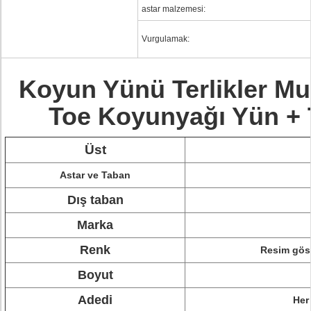
astar malzemesi:
Vurgulamak:
Koyun Yünü Terlikler Mut
Toe Koyunyağı Yün +
Üst
Astar ve Taban
Dış taban
Marka
Renk
Resim göste
Boyut
Adedi
Her 