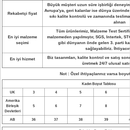
Büyük müşteri uzun süre işbirliği deneyim
Avrupa'ya, geri kalanlar ise dünya üzerinde 
Rekabetçi fiyat
sıkı kalite kontrolü ve zamanında teslima
alınan
Tüm ürünlerimiz, Malzeme Test Sertifi
En iyi malzeme
malzemeden yapılmıştır, SGS, Intertek, ST
seçimi
gibi dünyanın önde gelen 3. parti ka
sağlayabiliriz. İhtiyacı
Biz
tasarımları, kalite kontrol ve satış son
En iyi hizmet
üretmek
24/7 ulusal satı
Not
: Özel ihtiyaçlarınız varsa boyutu
Kadın Boyut Tablosu
UK
3
4
5
6
Amerika
Birleşik
5
6
7
8
Devletleri
AB
36
37
38
39