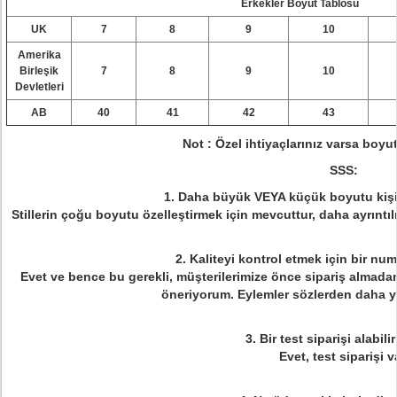
Erkekler Boyut Tablosu
UK
7
8
9
10
Amerika
Birleşik
7
8
9
10
Devletleri
AB
40
41
42
43
Not
: Özel ihtiyaçlarınız varsa boyutu
SSS:
1. Daha büyük VEYA küçük boyutu kişis
Stillerin çoğu boyutu özelleştirmek için mevcuttur, daha ayrıntılı
2. Kaliteyi kontrol etmek için bir nu
Evet ve bence bu gerekli, müşterilerimize önce sipariş almadan
öneriyorum.
Eylemler sözlerden daha 
3. Bir test siparişi alabil
Evet, test siparişi v