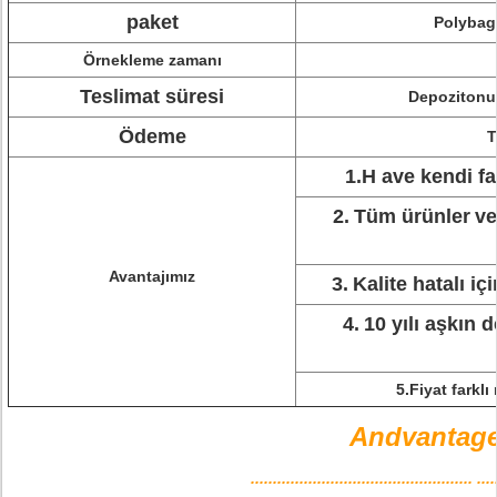
paket
Polybag 
Örnekleme zamanı
Teslimat süresi
Depozitonu
Ödeme
T
1.H ave kendi f
2.
Tüm ürünler
v
Avantajımız
3.
Kalite hatalı iç
4.
10 yılı aşkın
5.Fiyat farklı
Andvantage
.................................................. ....